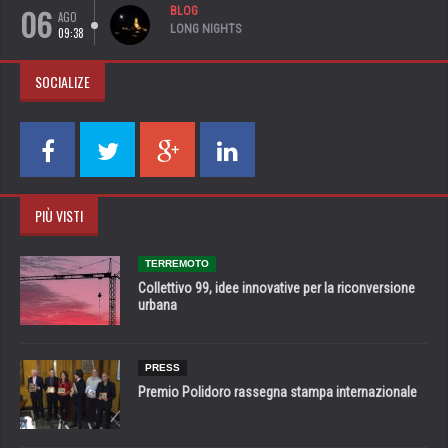
06
BLOG
AGO
LONG NIGHTS
09:38
SOCIALIZE
PIÙ VISTI
TERREMOTO
Collettivo 99, idee innovative per la riconversione
urbana
PRESS
Premio Polidoro rassegna stampa internazionale