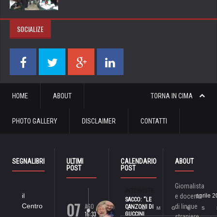
SOCIALIZE
HOME
ABOUT
TORNA IN CIMA
PHOTO GALLERY
DISCLAIMER
CONTATTI
SEGNALIBRI
ULTIMI
CALENDARIO
ABOUT
POST
POST
Giornalista
INTERVISTE
il
e docente
aprile 
SACCO: “LE
07
Centro
AGO
di lingue
CANZONI DI
L
M
M
G
V
S
16:33
GUCCINI
straniere,