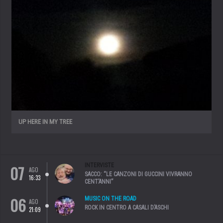
UP HERE IN MY TREE
07
INTERVISTE
AGO
SACCO: “LE CANZONI DI GUCCINI VIVRANNO
16:33
CENT’ANNI”
06
MUSIC ON THE ROAD
AGO
ROCK IN CENTRO A CASALI D’ASCHI
21:09