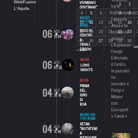
WebFusion
VIVRANNO
1
2
tra le
CENT’ANNI”
L'Aquila
collaborazioni
4
5
6
7
8
9
MUSIC
l’agenzia
ON THE
11
12
13
14
15
16
ROAD
Ansa e la
06
ROCK IN
AGO
18
19
20
21
22
23
testata ex
CENTRO
21:09
gruppo
A
25
26
27
28
29
30
CASALI
L’Espresso-
MA
D’ASCHI
« MAR
Finegil
Editoriale,
06
BLOG
AGO
il Centro.
LONG
09:38
NIGHTS
In passato
ha
BLOG
lavorato a
PRIMA
04
AGO
Parigi e
DEL
20:16
GIRO
Milano
DI
con
BOA
Eurosport
MUSIC ON
e Canal + .
THE ROAD
04
SETAK:
AGO
“AIUTATEMI
16:46
A